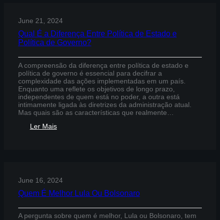
Política
dos
June 21, 2024
Governadores
Qual É a Diferença Entre Política de Estado e
Política de Governo?
A compreensão da diferença entre política de estado e
política de governo é essencial para decifrar a
complexidade das ações implementadas em um país.
Enquanto uma reflete os objetivos de longo prazo,
independentes de quem está no poder, a outra está
intimamente ligada às diretrizes da administração atual.
Mas quais são as características que realmente…
:
Ler Mais
Qual
É
a
Diferença
Entre
Política
June 16, 2024
de
Estado
Quem É Melhor Lula Ou Bolsonaro
e
Política
de
A pergunta sobre quem é melhor, Lula ou Bolsonaro, tem
Governo?