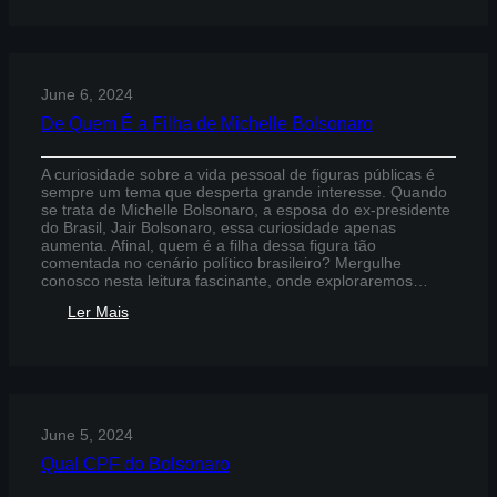
o
Partido
do
Bolsonaro
June 6, 2024
De Quem É a Filha de Michelle Bolsonaro
A curiosidade sobre a vida pessoal de figuras públicas é
sempre um tema que desperta grande interesse. Quando
se trata de Michelle Bolsonaro, a esposa do ex-presidente
do Brasil, Jair Bolsonaro, essa curiosidade apenas
aumenta. Afinal, quem é a filha dessa figura tão
comentada no cenário político brasileiro? Mergulhe
conosco nesta leitura fascinante, onde exploraremos…
:
Ler Mais
De
Quem
É
a
Filha
de
June 5, 2024
Michelle
Bolsonaro
Qual CPF do Bolsonaro