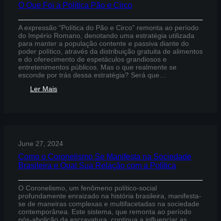
O Que Foi a Política Pão e Circo
A expressão “Política do Pão e Circo” remonta ao período
do Império Romano, denotando uma estratégia utilizada
para manter a população contente e passiva diante do
poder político, através da distribuição gratuita de alimentos
e do oferecimento de espetáculos grandiosos e
entretenimentos públicos. Mas o que realmente se
esconde por trás dessa estratégia? Será que…
:
Ler Mais
O
Que
Foi
a
Política
Pão
June 27, 2024
e
Circo
Como o Coronelismo Se Manifesta na Sociedade
Brasileira e Qual Sua Relação com a Política
O Coronelismo, um fenômeno político-social
profundamente enraizado na história brasileira, manifesta-
se de maneiras complexas e multifacetadas na sociedade
contemporânea. Este sistema, que remonta ao período
pós-abolição da escravatura, continua a influenciar as