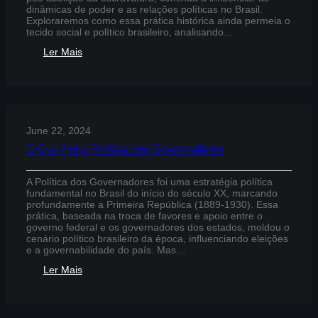
dinâmicas de poder e as relações políticas no Brasil.
Exploraremos como essa prática histórica ainda permeia o
tecido social e político brasileiro, analisando…
:
Ler Mais
Como
o
Coronelismo
Se
Manifesta
na
June 22, 2024
Sociedade
Brasileira
O Que Foi a Política dos Governadores
e
Qual
Sua
A Política dos Governadores foi uma estratégia política
Relação
fundamental no Brasil do início do século XX, marcando
com
profundamente a Primeira República (1889-1930). Essa
a
prática, baseada na troca de favores e apoio entre o
Política
governo federal e os governadores dos estados, moldou o
cenário político brasileiro da época, influenciando eleições
e a governabilidade do país. Mas…
:
Ler Mais
O
Que
Foi
a