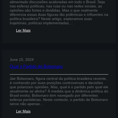
alimentado discussões acaloradas em todo o Brasil. Seja
nas esferas políticas, nas ruas ou nas redes sociais, as
opiniões são fortes e divididas. Mas o que realmente
diferencia essas duas figuras tão polêmicas e influentes na
política brasileira? Neste artigo, exploramos suas
trajetórias, políticas implementadas,…
:
Ler Mais
Quem
É
Melhor
Lula
Ou
Bolsonaro
June 15, 2024
Qual o Partido do Bolsonaro
Jair Bolsonaro, figura central da política brasileira recente,
é conhecido por suas posições controversas e decisões
que polarizam opiniões. Mas, qual é o partido pelo qual ele
atualmente se alinha? À medida que a dinâmica política do
Brasil evolui, Bolsonaro tem navegado por diferentes
esferas partidárias. Neste contexto, o partido de Bolsonaro
serve não apenas…
:
Ler Mais
Qual