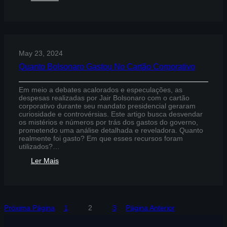
O
Que
Aconteceu
Com
Bolsonaro
May 23, 2024
Quanto Bolsonaro Gastou No Cartão Corporativo
Em meio a debates acalorados e especulações, as
despesas realizadas por Jair Bolsonaro com o cartão
corporativo durante seu mandato presidencial geraram
curiosidade e controvérsias. Este artigo busca desvendar
os mistérios e números por trás dos gastos do governo,
prometendo uma análise detalhada e reveladora. Quanto
realmente foi gasto? Em que esses recursos foram
utilizados?…
:
Ler Mais
Quanto
Bolsonaro
Gastou
No
Cartão
Próxima Página
1
2
3
Página Anterior
Corporativo