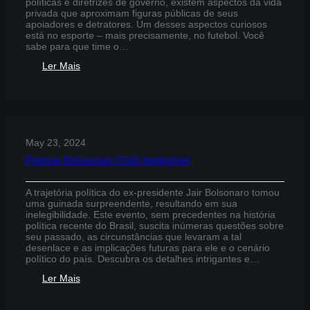
políticas e diretrizes de governo, existem aspectos da vida
privada que aproximam figuras públicas de seus
apoiadores e detratores. Um desses aspectos curiosos
está no esporte – mais precisamente, no futebol. Você
sabe para que time o…
:
Ler Mais
Para
Que
Time
o
Bolsonaro
Torce
May 23, 2024
Porque Bolsonaro Está Inelegível
A trajetória política do ex-presidente Jair Bolsonaro tomou
uma guinada surpreendente, resultando em sua
inelegibilidade. Este evento, sem precedentes na história
política recente do Brasil, suscita inúmeras questões sobre
seu passado, as circunstâncias que levaram a tal
desenlace e as implicações futuras para ele e o cenário
político do país. Descubra os detalhes intrigantes e…
:
Ler Mais
Porque
Bolsonaro