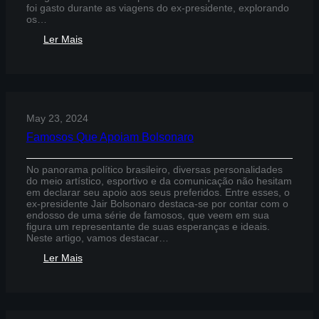
foi gasto durante as viagens do ex-presidente, explorando
os…
:
Ler Mais
Quanto
Bolsonaro
Gastou
em
Viagens
May 23, 2024
Famosos Que Apoiam Bolsonaro
No panorama político brasileiro, diversas personalidades
do meio artístico, esportivo e da comunicação não hesitam
em declarar seu apoio aos seus preferidos. Entre esses, o
ex-presidente Jair Bolsonaro destaca-se por contar com o
endosso de uma série de famosos, que veem em sua
figura um representante de suas esperanças e ideais.
Neste artigo, vamos destacar…
:
Ler Mais
Famosos
Que
Apoiam
Bolsonaro