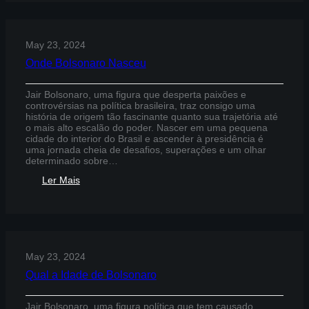
Está
Inelegível
May 23, 2024
Onde Bolsonaro Nasceu
Jair Bolsonaro, uma figura que desperta paixões e
controvérsias na política brasileira, traz consigo uma
história de origem tão fascinante quanto sua trajetória até
o mais alto escalão do poder. Nascer em uma pequena
cidade do interior do Brasil e ascender à presidência é
uma jornada cheia de desafios, superações e um olhar
determinado sobre…
:
Ler Mais
Onde
Bolsonaro
Nasceu
May 23, 2024
Qual a Idade de Bolsonaro
Jair Bolsonaro, uma figura política que tem causado