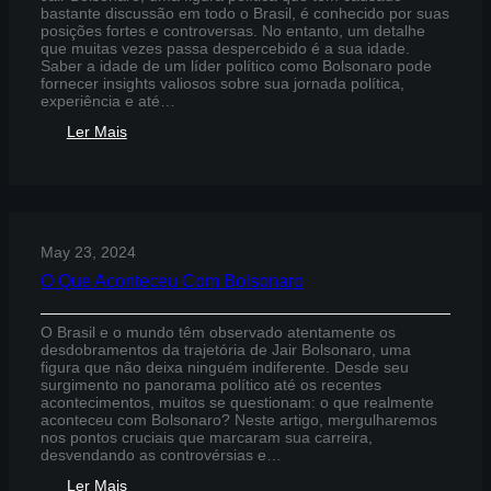
bastante discussão em todo o Brasil, é conhecido por suas
posições fortes e controversas. No entanto, um detalhe
que muitas vezes passa despercebido é a sua idade.
Saber a idade de um líder político como Bolsonaro pode
fornecer insights valiosos sobre sua jornada política,
experiência e até…
:
Ler Mais
Qual
a
Idade
de
Bolsonaro
May 23, 2024
O Que Aconteceu Com Bolsonaro
O Brasil e o mundo têm observado atentamente os
desdobramentos da trajetória de Jair Bolsonaro, uma
figura que não deixa ninguém indiferente. Desde seu
surgimento no panorama político até os recentes
acontecimentos, muitos se questionam: o que realmente
aconteceu com Bolsonaro? Neste artigo, mergulharemos
nos pontos cruciais que marcaram sua carreira,
desvendando as controvérsias e…
:
Ler Mais