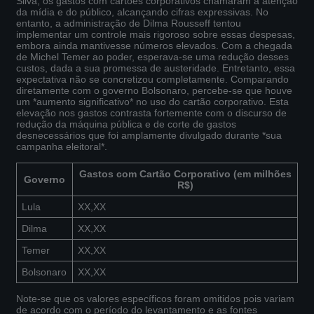
Silva, os gastos com cartões corporativos chamaram a atenção
da mídia e do público, alcançando cifras expressivas. No
entanto, a administração de Dilma Rousseff tentou
implementar um controle mais rigoroso sobre essas despesas,
embora ainda mantivesse números elevados. Com a chegada
de Michel Temer ao poder, esperava-se uma redução desses
custos, dada a sua promessa de austeridade. Entretanto, essa
expectativa não se concretizou completamente. Comparando
diretamente com o governo Bolsonaro, percebe-se que houve
um *aumento significativo* no uso do cartão corporativo. Esta
elevação nos gastos contrasta fortemente com o discurso de
redução da máquina pública e de corte de gastos
desnecessários que foi amplamente divulgado durante *sua
campanha eleitoral*.
Gastos com Cartão Corporativo (em milhões
Governo
R$)
Lula
XX,XX
Dilma
XX,XX
Temer
XX,XX
Bolsonaro
XX,XX
Note-se que os valores específicos foram omitidos pois variam
de acordo com o período do levantamento e as fontes