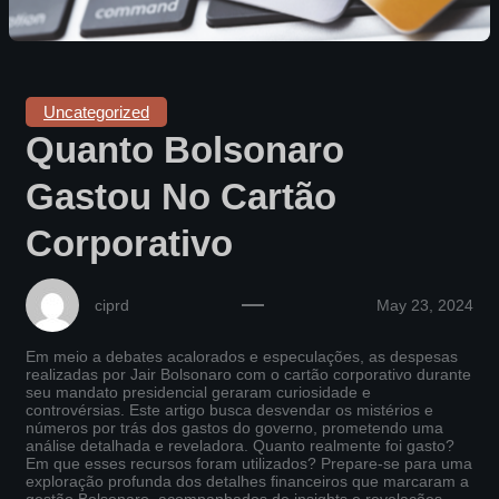
Uncategorized
Quanto Bolsonaro
Gastou No Cartão
Corporativo
ciprd
May 23, 2024
Em meio a debates acalorados e especulações, as despesas
realizadas por Jair Bolsonaro com o cartão corporativo durante
seu mandato presidencial geraram curiosidade e
controvérsias. Este artigo busca desvendar os mistérios e
números por trás dos gastos do governo, prometendo uma
análise detalhada e reveladora. Quanto realmente foi gasto?
Em que esses recursos foram utilizados? Prepare-se para uma
exploração profunda dos detalhes financeiros que marcaram a