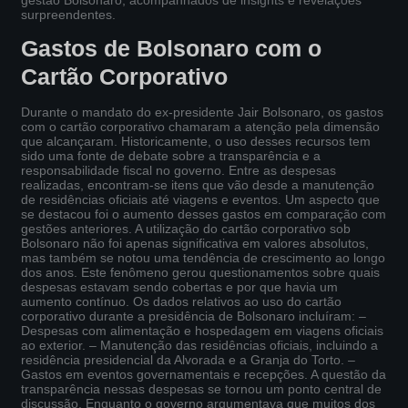
gestão Bolsonaro, acompanhados de insights e revelações
surpreendentes.
Gastos de Bolsonaro com o
Cartão Corporativo
Durante o mandato do ex-presidente Jair Bolsonaro, os gastos
com o cartão corporativo chamaram a atenção pela dimensão
que alcançaram. Historicamente, o uso desses recursos tem
sido uma fonte de debate sobre a transparência e a
responsabilidade fiscal no governo. Entre as despesas
realizadas, encontram-se itens que vão desde a manutenção
de residências oficiais até viagens e eventos. Um aspecto que
se destacou foi o aumento desses gastos em comparação com
gestões anteriores. A utilização do cartão corporativo sob
Bolsonaro não foi apenas significativa em valores absolutos,
mas também se notou uma tendência de crescimento ao longo
dos anos. Este fenômeno gerou questionamentos sobre quais
despesas estavam sendo cobertas e por que havia um
aumento contínuo. Os dados relativos ao uso do cartão
corporativo durante a presidência de Bolsonaro incluíram: –
Despesas com alimentação e hospedagem em viagens oficiais
ao exterior. – Manutenção das residências oficiais, incluindo a
residência presidencial da Alvorada e a Granja do Torto. –
Gastos em eventos governamentais e recepções. A questão da
transparência nessas despesas se tornou um ponto central de
discussão. Enquanto o governo argumentava que muitos dos